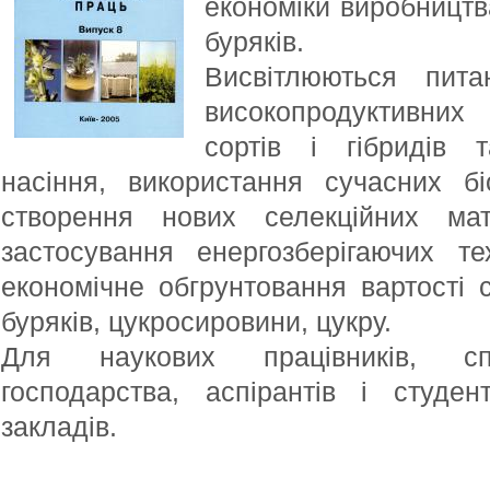
економіки виробництв
буряків.
Висвітлюються пит
високопродуктивних
сортів і гібридів 
насіння, використання сучасних бі
створення нових селекційних мате
застосування енергозберігаючих те
економічне обгрунтовання вартості с
буряків, цукросировини, цукру.
Для наукових працівників, спец
господарства, аспірантів і студе
закладів.