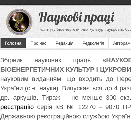
Наукові праці
Інституту біоенергетичних культур і цукрових бу
Головна
Про нас
Редакція
Редколегія
Авторам
Збірник наукових праць
«НАУКО
БІОЕНЕРГЕТИЧНИХ КУЛЬТУР І ЦУКРОВИ
науковим виданням, що входить до Пер
України (с.-г. науки). Випускається до 4 раз
др. аркушів. Тираж – не менше 300 ек
реєстрацію
серія КВ № 12270 – 9070 ПР в
Державною реєстраційною службою Україн