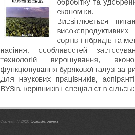
обробітку та удобренн
економіки.
Висвітлюється пита
високопродуктивних
сортів і гібридів та м
насіння, особливостей застосуван
технологій вирощування, еконо
функціонування бурякової галузі за р
Для наукових працівників, аспіранті
ВУЗів, керівників і спеціалістів сільсь
Copyright © 2026,
Scientific papers