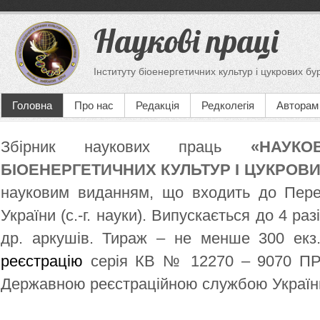
Наукові праці
Інституту біоенергетичних культур і цукрових бу
Головна
Про нас
Редакція
Редколегія
Авторам
Збірник наукових праць
«НАУКО
БІОЕНЕРГЕТИЧНИХ КУЛЬТУР І ЦУКРОВИ
науковим виданням, що входить до Пер
України (с.-г. науки). Випускається до 4 раз
др. аркушів. Тираж – не менше 300 ек
реєстрацію
серія КВ № 12270 – 9070 ПР в
Державною реєстраційною службою Україн